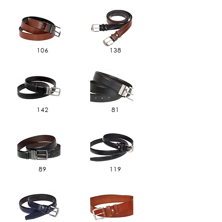
106
138
142
81
89
119