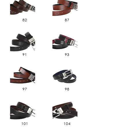
82
87
91
93
97
98
101
104