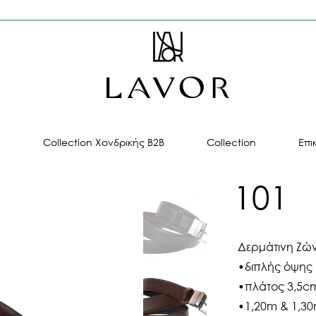
ή
Collection Χονδρικής B2B
Collection
Επι
101
Δερμάτινη Ζώ
•διπλής όψης
•πλάτος 3,5c
•1,20m & 1,3