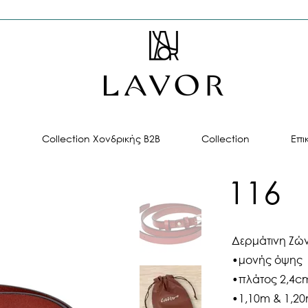
ή
Collection Χονδρικής B2B
Collection
Επι
116
Δερμάτινη Ζώ
•μονής όψης
•πλάτος 2,4c
•1,10m & 1,2