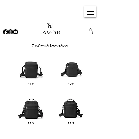
Συνθετικά Τσαντάκια
719
709
713
715