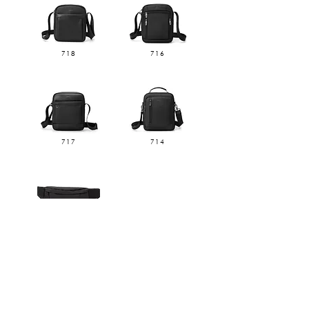
718
716
717
714
301
Φόρτωση περισσότερων
Τρόποι Αποστολής & Πληρωμής