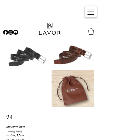
94
Δερμάτινη Ζώνη
•μονής όψης
•πλάτος 3,5cm
•1,20m & 1,30m