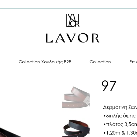
ή
Collection Χονδρικής B2B
Collection
Επι
97
Δερμάτινη Ζώ
•διπλής όψης
•πλάτος 3,5c
•1,20m & 1,3