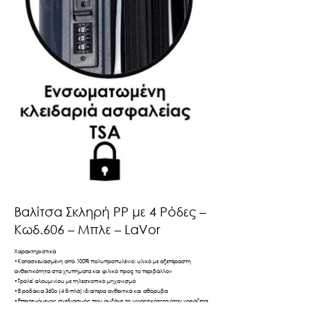
Βαλίτσα Σκληρή PP με 4 Ρόδες –
Κωδ.606 – Μπλε – LaVor
Χαρακτηριστικά
•Κατασκευασμένη από 100% πολυπροπυλένιο: υλικό με αξεπέραστη
ανθεκτικότητα στα χτυπήματα και φιλικό προς το περιβάλλον
•Τρόλεϊ αλουμινίου με τηλεσκοπικό μηχανισμό
•8 ροδάκια 360ο (4 διπλά) ιδιαίτερα ανθεκτικά και αθόρυβα
•Επεκτεινόμενος σχεδιασμός που αυξάνει τη χωρητικότητα όταν χρειάζεται
•Ενσωματωμένη κλειδαριά ασφαλείας με σύστημα TSA