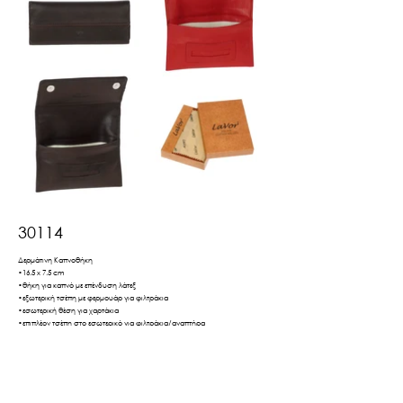
30114
Δερμάτινη Καπνοθήκη
•16.5 x 7.5 cm
•θήκη για καπνό με επένδυση λάτεξ
•εξωτερική τσέπη με φερμουάρ για φιλτράκια
•εσωτερική θέση για χαρτάκια
•επιπλέον τσέπη στο εσωτερικό για φιλτράκια/αναπτήρα
•διπλό μαγνητικό κούμπωμα
Βρες το εδώ