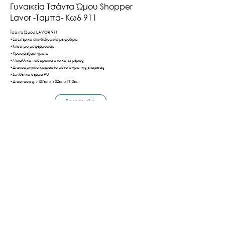
Γυναικεία Τσάντα Ώμου Shopper
Lavor -Ταμπά- Κωδ 911
Τσάντα Ώμου LAVOR 911
•Εσωτερικό επενδεδυμένο με φόδρα
•Κλείσιμο με φερμουάρ
•Χρυσά εξαρτήματα
•Μεταλλικά ποδαράκια στο κάτω μέρος
•Διακοσμητικό κρεμαστό με το σήμα της εταιρείας
•Συνθετικό δέρμα PU
•Διαστάσεις: Μ37εκ. x Υ32εκ. x Π10εκ.
Βρες το εδώ
Πίσω
Τρόποι Αποστολής & Πληρωμής
Πολιτική Απορρήτου
Όροι Χρήσης
©2026 by LaVor.