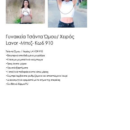
Γυναικεία Τσάντα Ώμου/ Χειρός
Lavor -Μπεζ- Κωδ 910
Τσάντα Ώμου / Χειρός LAVOR 910
•Εσωτερικό επενδεδυμένο με φόδρα
•Κλείσιμο με μεταλλικό κούμπωμα
•Τρεις άνετοι χώροι
•Χρυσά εξαρτήματα
•Μεταλλικά ποδαράκια στο κάτω μέρος
•Συμπεριλαμβάνεται ρυθμιζόμενο και αποσπώμενο λουρί
•Διακοσμητικό κρεμαστό με το σήμα της εταιρείας
•Συνθετικό δέρμα PU
•Διαστάσεις: Μ30εκ. x Υ23εκ. x Π12εκ.
Βρες το εδώ
Πίσω