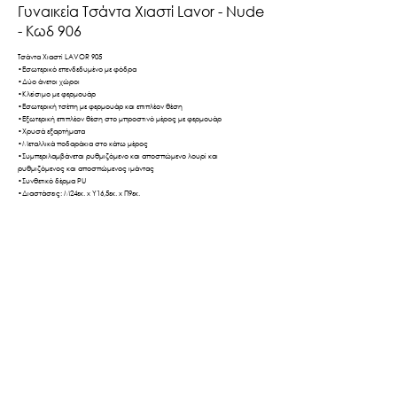
Γυναικεία Τσάντα Χιαστί Lavor - Nude
- Κωδ 906
Τσάντα Χιαστί LAVOR 905
•Εσωτερικό επενδεδυμένο με φόδρα
•Δύο άνετοι χώροι
•Κλείσιμο με φερμουάρ
•Εσωτερική τσέπη με φερμουάρ και επιπλέον θέση
•Εξωτερική επιπλέον θέση στο μπροστινό μέρος με φερμουάρ
•Χρυσά εξαρτήματα
•Μεταλλικά ποδαράκια στο κάτω μέρος
•Συμπεριλαμβάνεται ρυθμιζόμενο και αποσπώμενο λουρί και
ρυθμιζόμενος και αποσπώμενος ιμάντας
•Συνθετικό δέρμα PU
•Διαστάσεις: Μ24εκ. x Υ16,5εκ. x Π9εκ.
Βρες το εδώ
Πίσω
Τρόποι Αποστολής & Πληρωμής
Πολιτική Απορρήτου
Όροι Χρήσης
©2026 by LaVor.