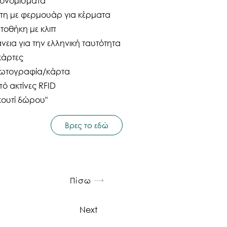
τονομίσματα
έπη με φερμουάρ για κέρματα
τοθήκη με κλιπ
νεια για την ελληνική ταυτότητα
κάρτες
 φωτογραφία/κάρτα
ό ακτίνες RFID
κουτί δώρου"
Βρες το εδώ
Πίσω
Next