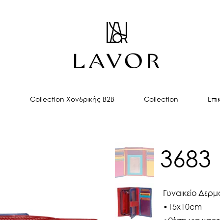
ή
Collection Χονδρικής B2B
Collection
Επι
3683
Γυναικείο Δερμ
•15x10cm