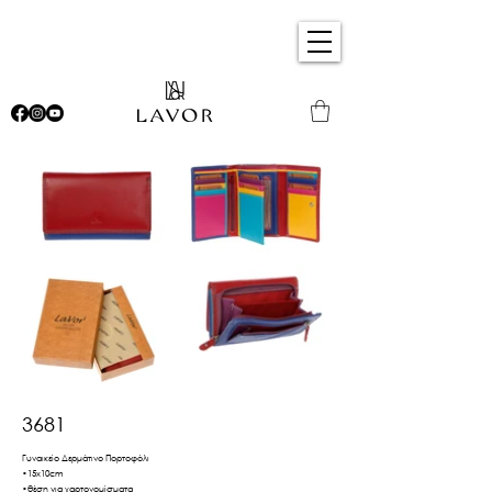
3681
Γυναικείο Δερμάτινο Πορτοφόλι
•15x10cm
•θέση για χαρτονομίσματα