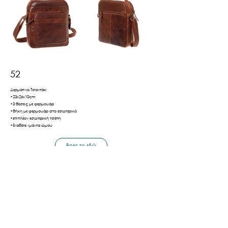
52
Δερμάτινο Τσαντάκι
•23x26x10cm
•3 θέσεις με φερμουάρ
•θήκη με φερμουάρ στο εσωτερικό
•επιπλέον εσωτερική τσέπη
•διαθέτει ιμάντα ώμου
Βρες το εδώ
Πίσω
Τρόποι Αποστολής & Πληρωμής