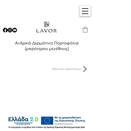
Ανδρικά Δερμάτινα Πορτοφόλια
(μικρότερου μεγέθους)
Φόρτωση περισσότερων
Τρόποι Αποστολής & Πληρωμής
Πολιτική Απορρήτου
Όροι Χρήσης
©2026 by LaVor.