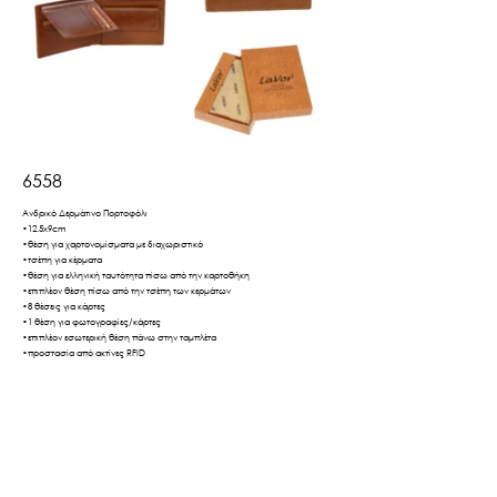
6558
Ανδρικό Δερμάτινο Πορτοφόλι
•12.5x9cm
•θέση για χαρτονομίσματα με διαχωριστικό
•τσέπη για κέρματα
•θέση για ελληνική ταυτότητα πίσω από την καρτοθήκη
•επιπλέον θέση πίσω από την τσέπη των κερμάτων
•8 θέσεις για κάρτες
•1 θέση για φωτογραφίες/κάρτες
•επιπλέον εσωτερική θέση πάνω στην ταμπλέτα
•προστασία από ακτίνες RFID
•διαθέσιμο σε κουτί δώρου
Βρες το εδώ
Πίσω