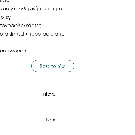
νεια για ελληνική ταυτότητα
άρτες
ωτογραφίες/κάρτες
άρτα sim/sd •προστασία από
κουτί δώρου
Βρες το εδώ
Πίσω
Next