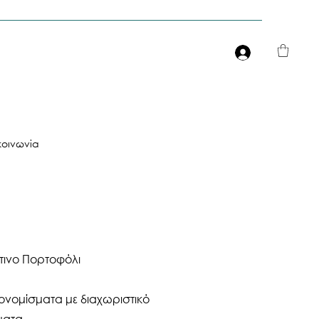
Είσοδος
κοινωνία
τινο Πορτοφόλι
ονομίσματα με διαχωριστικό
ματα