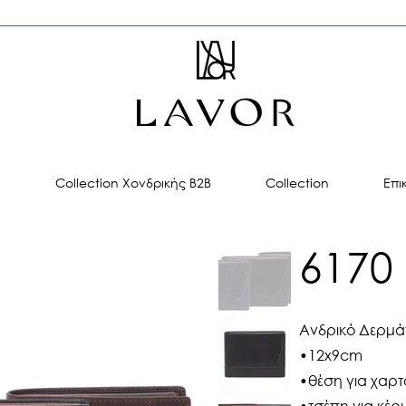
ή
Collection Χονδρικής B2B
Collection
Επι
6170
Ανδρικό Δερμά
•12x9cm
•θέση για χαρτ
•τσέπη για κέρ