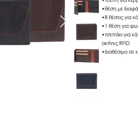
•θέση με διαφά
•8 θέσεις για κ
•1 θέση για φ
•τσεπάκι για κ
ακτίνες RFID
•διαθέσιμο σε 