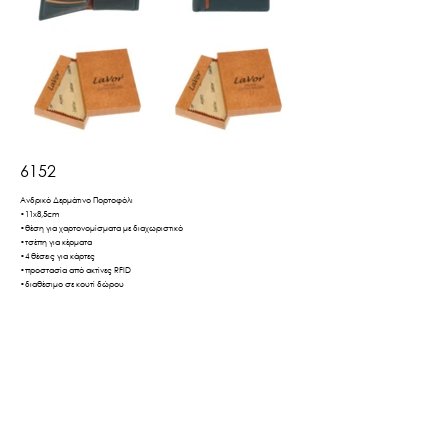
6152
Ανδρικό Δερμάτινο Πορτοφόλι
•11x8,5cm
•θέση για χαρτονομίσματα με διαχωριστικό
•τσέπη για κέρματα
•4 θέσεις για κάρτες
•προστασία από ακτίνες RFID
•διαθέσιμο σε κουτί δώρου
Βρες το εδώ
Πίσω