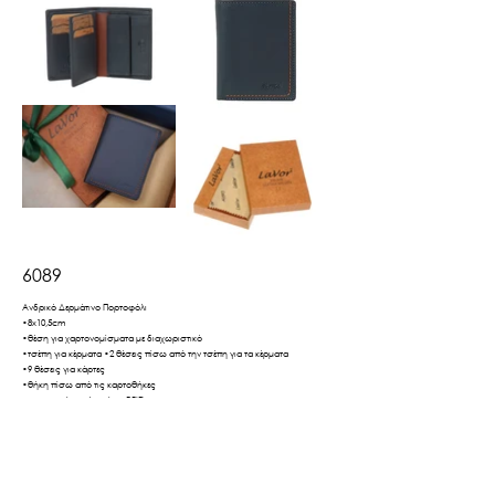
6089
Ανδρικό Δερμάτινο Πορτοφόλι
•8x10,5cm
•θέση για χαρτονομίσματα με διαχωριστικό
•τσέπη για κέρματα •2 θέσεις πίσω από την τσέπη για τα κέρματα
•9 θέσεις για κάρτες
•θήκη πίσω από τις καρτοθήκες
•προστασία από ακτίνες RFID
•διαθέσιμο σε κουτί δώρου
Βρες το εδώ