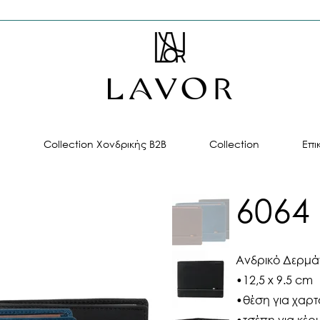
ή
Collection Χονδρικής B2B
Collection
Επι
6064
Ανδρικό Δερμά
•12,5 x 9.5 cm
•θέση για χαρτ
•τσέπη για κέρ