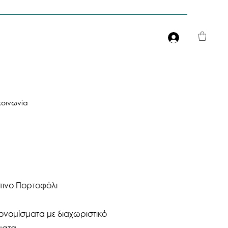
Είσοδος
κοινωνία
τινο Πορτοφόλι
ονομίσματα με διαχωριστικό
ματα