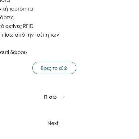
νική ταυτότητα
κάρτες
 ακτίνες RFID
 πίσω από την τσέπη των
κουτί δώρου
Βρες το εδώ
Πίσω
Next