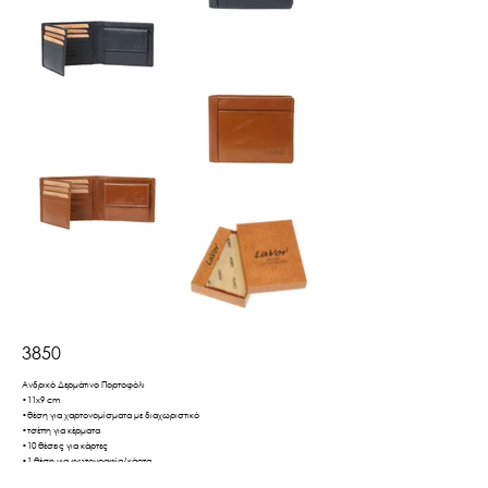
3850
Ανδρικό Δερμάτινο Πορτοφόλι
•11x9 cm
•θέση για χαρτονομίσματα με διαχωριστικό
•τσέπη για κέρματα
•10 θέσεις για κάρτες
•1 θέση για φωτογραφία/κάρτα
•προστασία από ακτίνες RFID