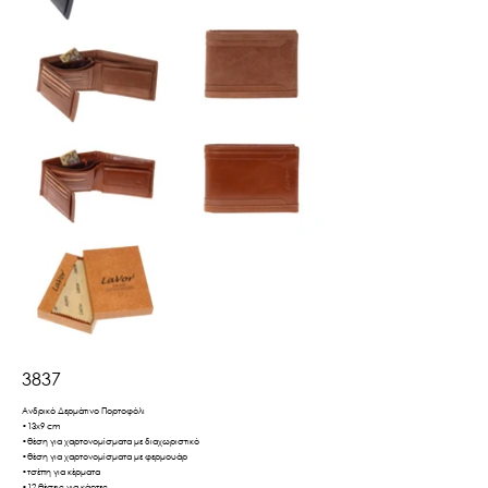
3837
Ανδρικό Δερμάτινο Πορτοφόλι
•13x9 cm
•θέση για χαρτονομίσματα με διαχωριστικό
•θέση για χαρτονομίσματα με φερμουάρ
•τσέπη για κέρματα
•12 θέσεις για κάρτες