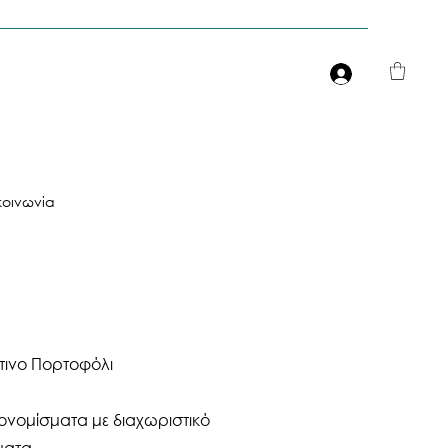
Είσοδος
κοινωνία
τινο Πορτοφόλι
ονομίσματα με διαχωριστικό
ματα