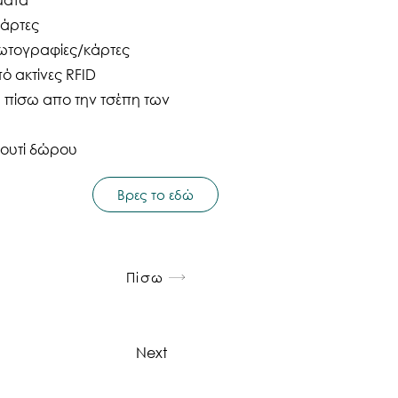
κάρτες
φωτογραφίες/κάρτες
 ακτίνες RFID
 πίσω απο την τσέπη των
κουτί δώρου
Βρες το εδώ
Πίσω
Next