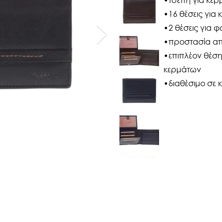
•16 θέσεις για 
•2 θέσεις για 
•προστασία από
•επιπλέον θέση
κερμάτων
•διαθέσιμο σε 