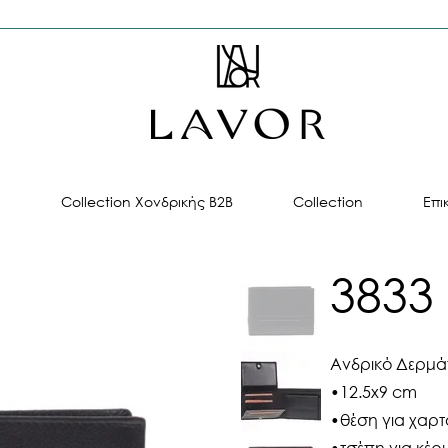
ή
Collection Χονδρικής B2B
Collection
Επι
3833
Ανδρικό Δερμά
•12.5x9 cm
•θέση για χαρτ
•τσέπη για κέρ