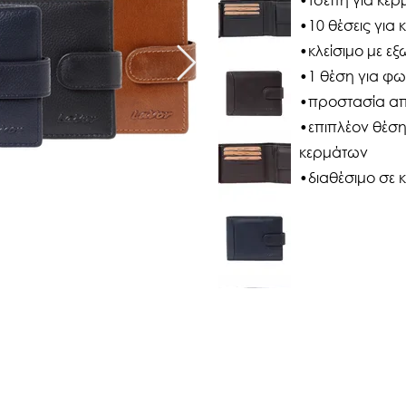
•10 θέσεις για 
•κλείσιμο με ε
•1 θέση για φ
•προστασία από
•επιπλέον θέση
κερμάτων
•διαθέσιμο σε 