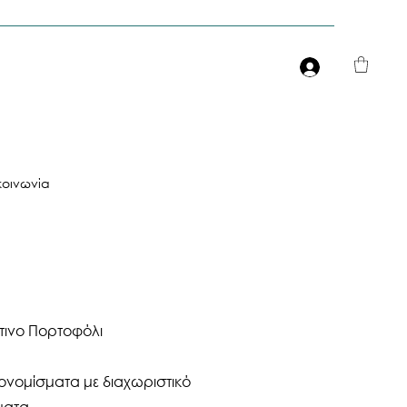
Είσοδος
κοινωνία
τινο Πορτοφόλι
ονομίσματα με διαχωριστικό
ματα