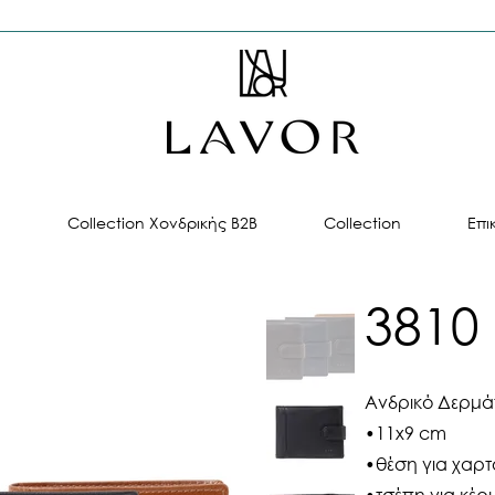
ή
Collection Χονδρικής B2B
Collection
Επι
3810
Ανδρικό Δερμά
•11x9 cm
•θέση για χαρτ
•τσέπη για κέρ