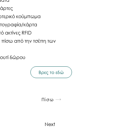
κάρτες
ξωτερικό κούμπωμα
ωτογραφία/κάρτα
 ακτίνες RFID
 πίσω από την τσέπη των
κουτί δώρου
Βρες το εδώ
Πίσω
Next