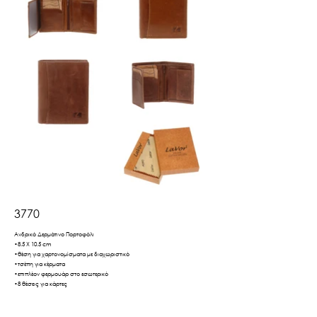
3770
Ανδρικό Δερμάτινο Πορτοφόλι
•8.5 Χ 10.5 cm
•θέση για χαρτονομίσματα με διαχωριστικό
•τσέπη για κέρματα
•επιπλέον φερμουάρ στο εσωτερικό
•8 θέσεις για κάρτες
•1 θέση για φωτογραφίες/κάρτες
•προστασία από ακτίνες RFID
•διαθέσιμο σε κουτί δώρου