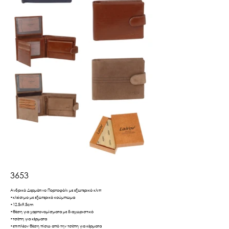
3653
Ανδρικό Δερμάτινο Πορτοφόλι με εξωτερικό κλιπ
•κλείσιμο με εξωτερικό κούμπωμα
•12.5x9.5cm
•θέση για χαρτονομίσματα με διαχωριστικό
•τσέπη για κέρματα
•επιπλέον θέση πίσω από την τσέπη για κέρματα