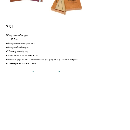
3311
Θήκη για διαβατήριο
•11x13.5cm
•θέση για χαρτονομίσματα
•θέση για διαβατήριο
•7 θέσεις για κάρτες
•προστασία από ακτίνες RFID
•επιπλέον φερμουάρ στο εσωτερικό για χρήματα ή μικροαντικείμενα
•διαθέσιμο σε κουτί δώρου
Βρες το εδώ
Πίσω
Τρόποι Αποστολής & Πληρωμής
Πολιτική Απορρήτου
Όροι Χρήσης