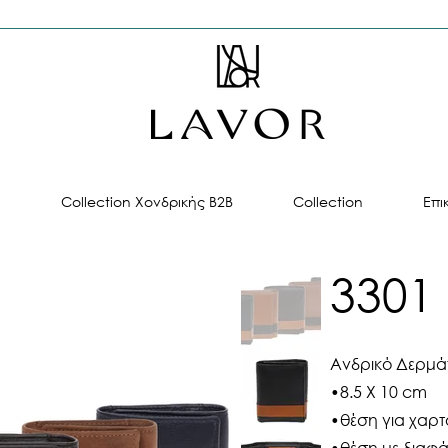
ή
Collection Χονδρικής B2B
Collection
Επι
3301
Ανδρικό Δερμά
•8.5 X 10 cm
•θέση για χαρ
•θέση με διαφά