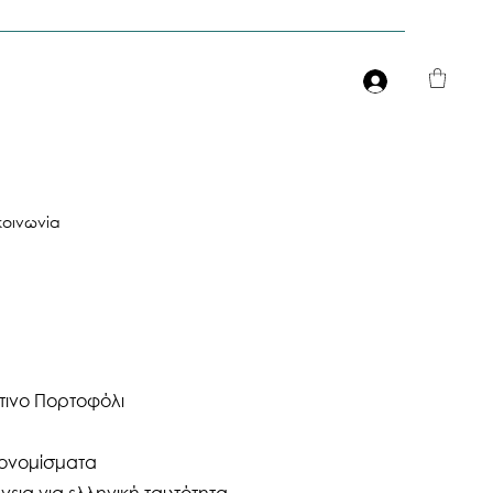
Είσοδος
κοινωνία
τινο Πορτοφόλι
τονομίσματα
νεια για ελληνική ταυτότητα