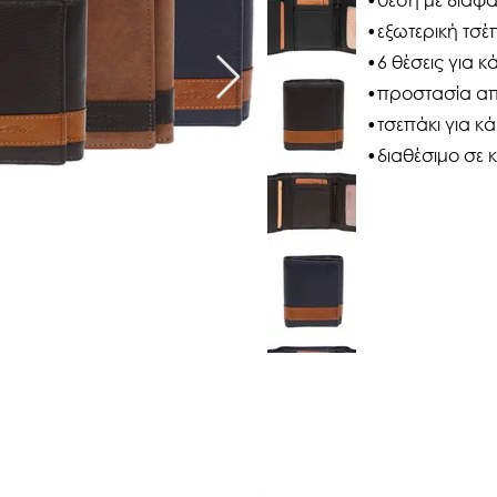
•εξωτερική τσέ
•6 θέσεις για κ
•προστασία από
•τσεπάκι για κά
•διαθέσιμο σε 