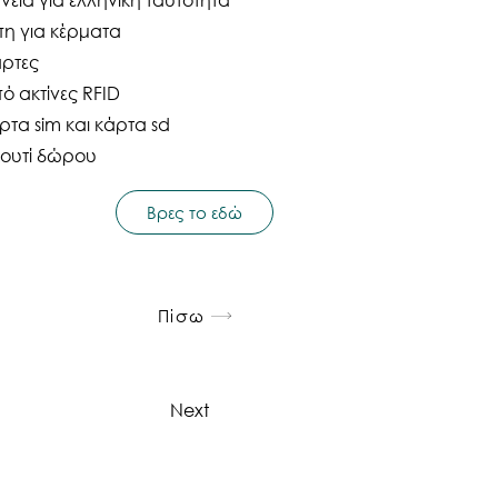
πη για κέρματα
άρτες
 ακτίνες RFID
ρτα sim και κάρτα sd
κουτί δώρου
Βρες το εδώ
Πίσω
Next