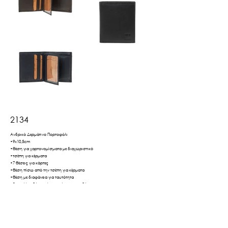
2134
Ανδρικό Δερμάτινο Πορτοφόλι
•9x10,5cm
•θέση για χαρτονομίσματα με διαχωριστικό
•τσέπη για κέρματα
•7 θέσεις για κάρτες
•θέση πίσω από την τσέπη για κέρματα
•θέση με διαφάνεια για ταυτότητα
•2 επιπλέον θήκες πίσω από τις καρτοθήκες
•προστασία από ακτίνες RFID
Βρες το εδώ