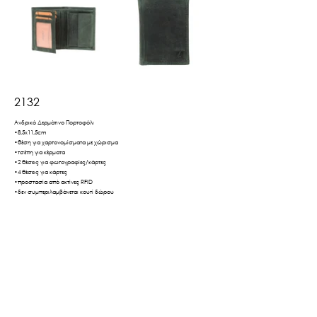
2132
Ανδρικό Δερμάτινο Πορτοφόλι
•8,5x11,5cm
•θέση για χαρτονομίσματα με χώρισμα
•τσέπη για κέρματα
•2 θέσεις για φωτογραφίες/κάρτες
•4 θέσεις για κάρτες
•προστασία από ακτίνες RFID
•δεν συμπεριλαμβάνεται κουτί δώρου
Βρες το εδώ
Πίσω
Τρόποι Αποστολής & Πληρωμής