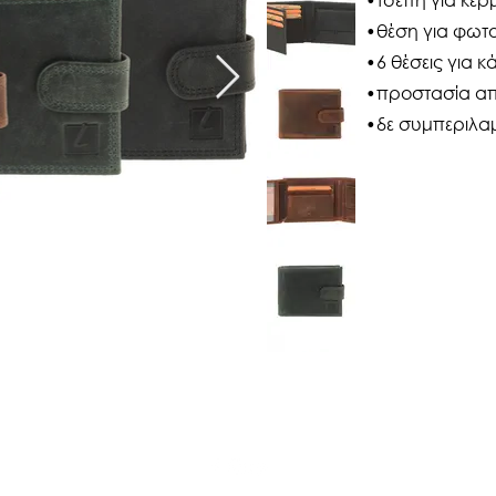
•θέση για φωτ
•6 θέσεις για κ
•προστασία από
•δε συμπεριλα