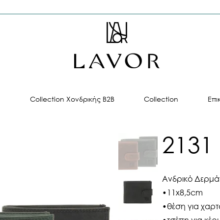
ή
Collection Χονδρικής B2B
Collection
Επι
2131
Ανδρικό Δερμά
•11x8,5cm
•θέση για χαρ
•τσέπη για κέρ