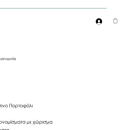
Είσοδος
κοινωνία
τινο Πορτοφόλι
τονομίσματα με χώρισμα
ματα