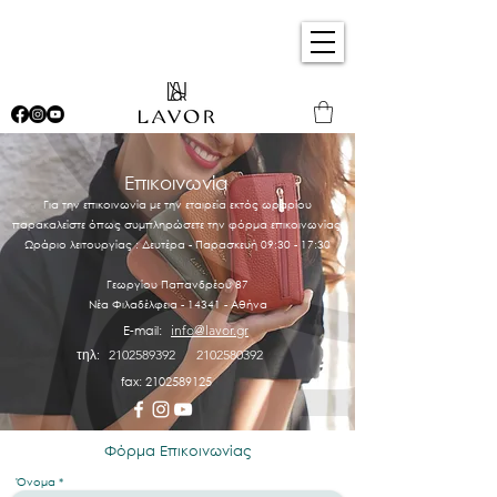
Επικοινωνία
Για την επικοινωνία με την εταιρεία εκτός ωραρίου
παρακαλείστε όπως συμπληρώσετε την φόρμα επικοινωνίας.
Ωράριο λειτουργίας : Δευτέρα - Παρασκευή 09:30 - 17:30
Γεωργίου Παπανδρέου 87
Νέα Φιλαδέλφεια - 14341 - Αθήνα
E-mail:
info@lavor.gr
τηλ:
2102589392
2102580392
fax:
2102589125
Φόρμα Επικοινωνίας
Όνομα