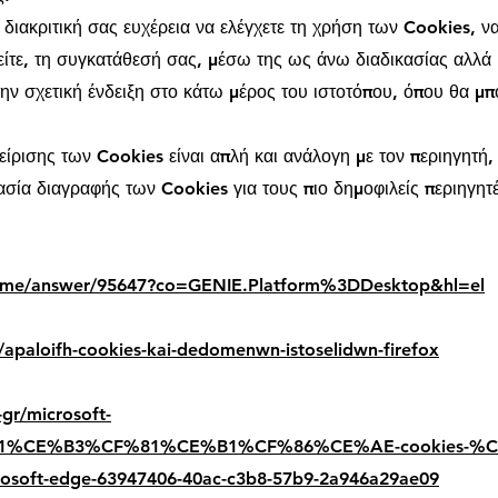
διακριτική σας ευχέρεια να ελέγχετε τη χρήση των Cookies, ν
μείτε, τη συγκατάθεσή σας, μέσω της ως άνω διαδικασίας αλλά 
την σχετική ένδειξη στο κάτω μέρος του ιστοτόπου, όπου θα μπο
είρισης των Cookies είναι απλή και ανάλογη με τον περιηγητή
κασία διαγραφής των Cookies για τους πιο δημοφιλείς περιηγητ
rome/answer/95647?co=GENIE.Platform%3DDesktop&hl=el
b/apaloifh-cookies-kai-dedomenwn-istoselidwn-firefox
-gr/microsoft-
1%CE%B3%CF%81%CE%B1%CF%86%CE%AE-cookies-%
ft-edge-63947406-40ac-c3b8-57b9-2a946a29ae09