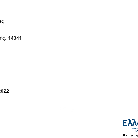
ας
ής, 14341
2022
Τρόποι Αποστολής & Πληρωμής
Όροι Χρήσης
Πολιτική Απορρήτου
©2026 by LaVor.