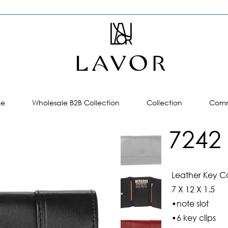
e
Wholesale B2B Collection
Collection
Comm
7242
Leather Key C
7 X 12 X 1.5
•note slot
•6 key clips