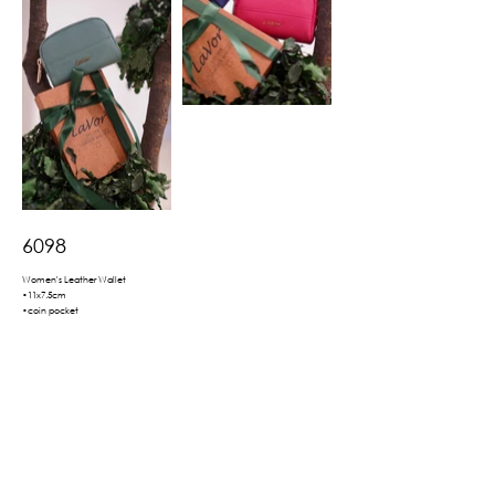
6098
Women's Leather Wallet
•11x7.5cm
•coin pocket
•available in a gift box
Βρες το εδώ
Πίσω