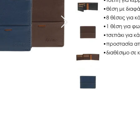
•θέση με διαφά
•8 θέσεις για κ
•1 θέση για φ
•τσεπάκι για κ
•προστασία από
•διαθέσιμο σε 