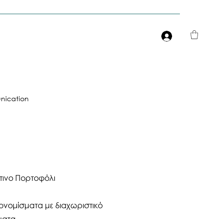
Είσοδος
ication
τινο Πορτοφόλι
ονομίσματα με διαχωριστικό
ματα