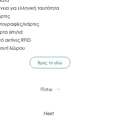
νεια για ελληνική ταυτότητα
άρτες
ωτογραφίες/κάρτες
άρτα sim/sd
 ακτίνες RFID
κουτί δώρου
Βρες το εδώ
Πίσω
Next